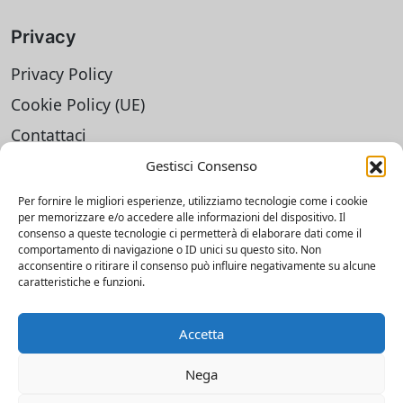
Privacy
Privacy Policy
Cookie Policy (UE)
Contattaci
Gestisci Consenso
Social
Per fornire le migliori esperienze, utilizziamo tecnologie come i cookie
Facebook
per memorizzare e/o accedere alle informazioni del dispositivo. Il
consenso a queste tecnologie ci permetterà di elaborare dati come il
Instagram UniverMantova
comportamento di navigazione o ID unici su questo sito. Non
acconsentire o ritirare il consenso può influire negativamente su alcune
Instagram SSML
caratteristiche e funzioni.
TikTok
Accetta
LinkedIn
Nega