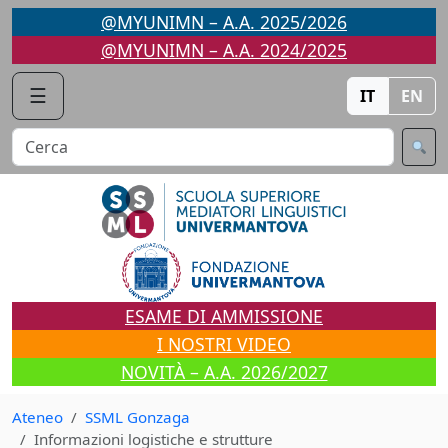
Vai
@MYUNIMN – A.A. 2025/2026
al
@MYUNIMN – A.A. 2024/2025
contenuto
☰
IT
EN
ESAME DI AMMISSIONE
I NOSTRI VIDEO
NOVITÀ – A.A. 2026/2027
Ateneo
SSML Gonzaga
Informazioni logistiche e strutture