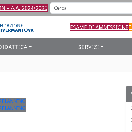
 – A.A. 2024/2025
ESAME DI AMMISSIONE
I
DIDATTICA
SERVIZI
ERPLANNING
ERPLANNING