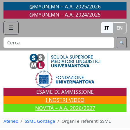
Vai
@MYUNIMN – A.A. 2025/2026
al
@MYUNIMN – A.A. 2024/2025
contenuto
☰
IT
EN
ESAME DI AMMISSIONE
I NOSTRI VIDEO
NOVITÀ – A.A. 2026/2027
Ateneo
SSML Gonzaga
Organi e referenti SSML