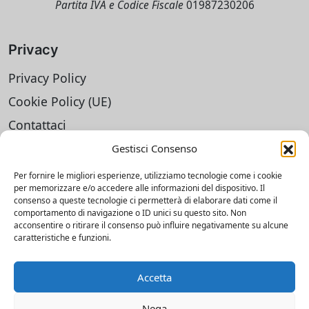
Partita IVA e Codice Fiscale
01987230206
Privacy
Privacy Policy
Cookie Policy (UE)
Contattaci
Gestisci Consenso
Social
Per fornire le migliori esperienze, utilizziamo tecnologie come i cookie
Facebook
per memorizzare e/o accedere alle informazioni del dispositivo. Il
consenso a queste tecnologie ci permetterà di elaborare dati come il
Instagram UniverMantova
comportamento di navigazione o ID unici su questo sito. Non
acconsentire o ritirare il consenso può influire negativamente su alcune
Instagram SSML
caratteristiche e funzioni.
TikTok
Accetta
LinkedIn
Nega