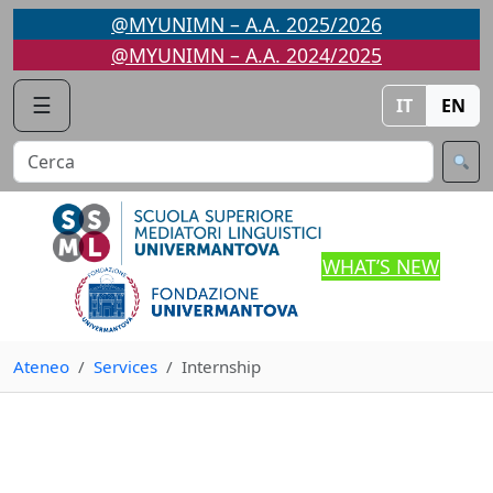
Skip
@MYUNIMN – A.A. 2025/2026
to
@MYUNIMN – A.A. 2024/2025
content
☰
IT
EN
WHAT’S NEW
Ateneo
Services
Internship